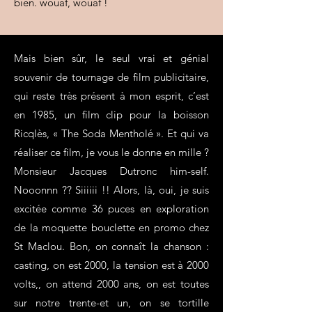
bien. wouaf, wouaf !
Mais bien sûr, le seul vrai et génial
souvenir de tournage de film publicitaire,
qui reste très présent à mon esprit, c’est
en 1985, un film clip pour la boisson
Ricqlès, « The Soda Mentholé ». Et qui va
réaliser ce film, je vous le donne en mille ?
Monsieur Jacques Dutronc him-self.
Nooonnn ?? Siiiiii !! Alors, là, oui, je suis
excitée comme 36 puces en exploration
de la moquette bouclette en promo chez
St Maclou. Bon, on connaît la chanson :
casting, on est 2000, la tension est à 2000
volts,, on attend 2000 ans, on est toutes
sur notre trente-et un, on se tortille