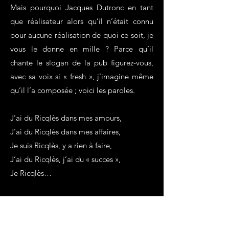
Mais pourquoi Jacques Dutronc en tant
que réalisateur alors qu’il n’était connu
pour aucune réalisation de quoi ce soit, je
vous le donne en mille ? Parce qu’il
chante le slogan de la pub figurez-vous,
avec sa voix si « fresh », j’imagine même
qu’il l’a composée ; voici les paroles.
J’ai du Ricqlès dans mes amours,
J’ai du Ricqlès dans mes affaires,
Je suis Ricqlès, y a rien à faire,
J’ai du Ricqlès, j’ai du « succes »,
Je Ricqlès…
Voilà. C’est un concept. C’est very « fresh
»…
Mais… il a beau avoir une voix de velours