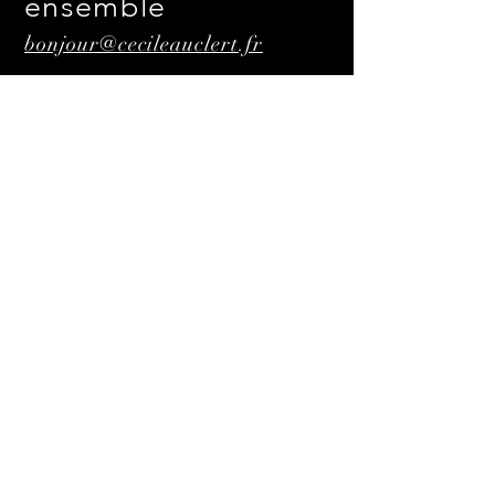
ensemble
bonjour@cecileauclert.fr
Liens utiles
Cécile à l'écran
Les filles d'à côté
Mes écrits
Mes cours de théâtre